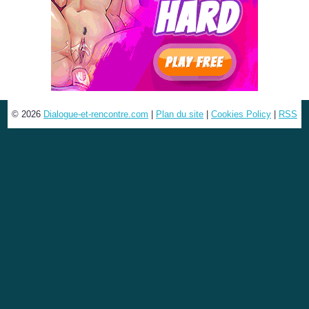
© 2026
Dialogue-et-rencontre.com
|
Plan du site
|
Cookies Policy
|
RSS