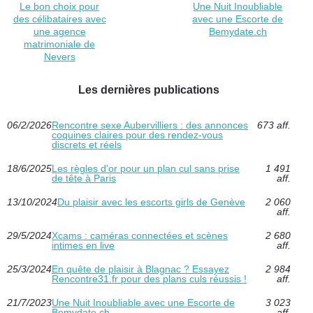
Le bon choix pour
Une Nuit Inoubliable
des célibataires avec
avec une Escorte de
une agence
Bemydate.ch
matrimoniale de
Nevers
Les dernières publications
06/2/2026
Rencontre sexe Aubervilliers : des annonces
673 aff.
coquines claires pour des rendez-vous
discrets et réels
18/6/2025
Les règles d'or pour un plan cul sans prise
1 491
de tête à Paris
aff.
13/10/2024
Du plaisir avec les escorts girls de Genève
2 060
aff.
29/5/2024
Xcams : caméras connectées et scènes
2 680
intimes en live
aff.
25/3/2024
En quête de plaisir à Blagnac ? Essayez
2 984
Rencontre31.fr pour des plans culs réussis !
aff.
21/7/2023
Une Nuit Inoubliable avec une Escorte de
3 023
Bemydate.ch
aff.