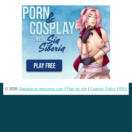
© 2026
Dialogue-et-rencontre.com
|
Plan du site
|
Cookies Policy
|
RSS