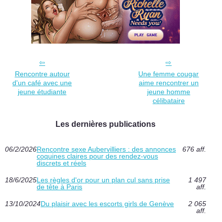
Rencontre autour
Une femme cougar
d'un café avec une
aime rencontrer un
jeune étudiante
jeune homme
célibataire
Les dernières publications
06/2/2026
Rencontre sexe Aubervilliers : des annonces
676 aff.
coquines claires pour des rendez-vous
discrets et réels
18/6/2025
Les règles d'or pour un plan cul sans prise
1 497
de tête à Paris
aff.
13/10/2024
Du plaisir avec les escorts girls de Genève
2 065
aff.