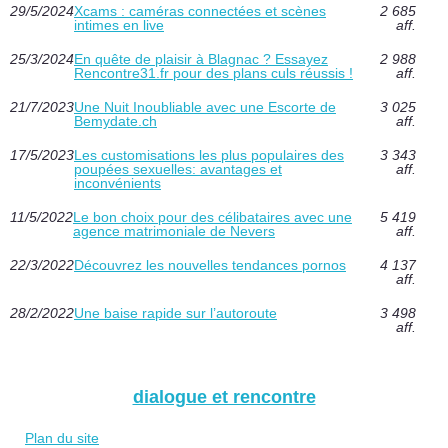
29/5/2024
Xcams : caméras connectées et scènes
2 685
intimes en live
aff.
25/3/2024
En quête de plaisir à Blagnac ? Essayez
2 988
Rencontre31.fr pour des plans culs réussis !
aff.
21/7/2023
Une Nuit Inoubliable avec une Escorte de
3 025
Bemydate.ch
aff.
17/5/2023
Les customisations les plus populaires des
3 343
poupées sexuelles: avantages et
aff.
inconvénients
11/5/2022
Le bon choix pour des célibataires avec une
5 419
agence matrimoniale de Nevers
aff.
22/3/2022
Découvrez les nouvelles tendances pornos
4 137
aff.
28/2/2022
Une baise rapide sur l’autoroute
3 498
aff.
dialogue et rencontre
Plan du site